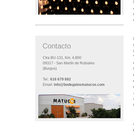
Contacto
Ctra BU-131, Km. 4,800
09317 - San Martín de Rubiales
(Burgos)
Tel.:
616 679 892
Email:
info@bodegalosmatucos.com