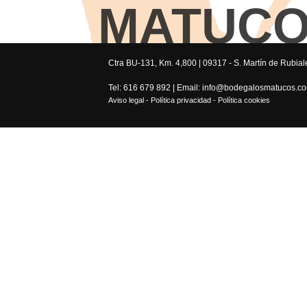
MATUC
Ctra BU-131, Km. 4,800 | 09317 - S. Martín de Rubial
Tel: 616 679 892 | Email: info@bodegalosmatucos.c
Aviso legal
-
Política privacidad
-
Política cookies