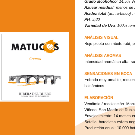
Grado alcohólico
: 14,5% V
Azúcar residual
: menos de 2
Acidez total
(ác. tartárico) :
PH
: 3,80
Variedad de Uva
: 100% temp
ANÁLISIS VISUAL
Rojo picota con ribete rubí, 
ANÁLISIS AROMAS
Intensidad aromática alta, su
SENSACIONES EN BOCA
Entrada muy amable, recuerd
balsámicos
ELABORACIÓN
Vendimia / recolección: Manu
Viñedo: San Martín de Rubia
Envejecimiento: 14 meses en
Botella: bordelesa esfera neg
Producción anual: 10.000 bot