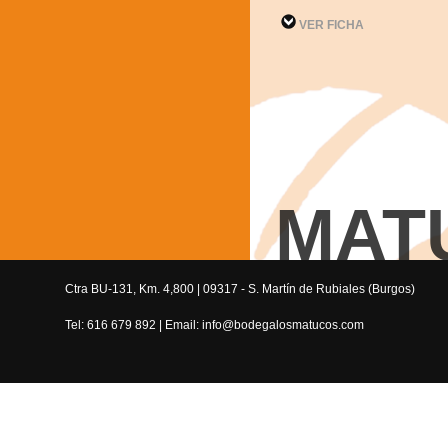
VER FICHA
MAT
Ctra BU-131, Km. 4,800 | 09317 - S. Martín de Rubiales (Burgos)
Tel: 616 679 892 | Email: info@bodegalosmatucos.com